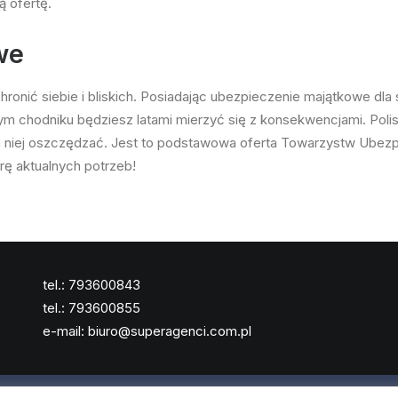
ą ofertę.
we
nić siebie i bliskich. Posiadając ubezpieczenie majątkowe dla sie
nym chodniku będziesz latami mierzyć się z konsekwencjami
. Pol
na niej oszczędzać. Jest to podstawowa oferta Towarzystw Ubezp
rę aktualnych potrzeb!
tel.:
793600843
tel.:
793600855
e-mail:
biuro@superagenci.com.pl