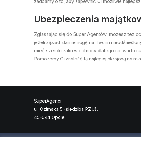
zadbamy o to, aby zapewnić Ci możliwie najlepsz
Ubezpieczenia majątko
Zgłaszając się do Super Agentów, możesz też ochro
jeżeli sąsiad złamie nogę na Twoim nieodśnieżo
mieć szeroki zakres ochrony dlatego nie warto 
Pomożemy Ci znaleźć tą najlepiej skrojoną na mia
SuperAgenci
ul. Ozimska 5 (siedziba PZU).
45-044 Opole