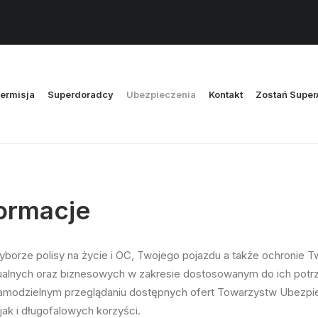
ermisja
Superdoradcy
Ubezpieczenia
Kontakt
Zostań Supe
formacje
orze polisy na życie i OC, Twojego pojazdu a także ochronie T
ualnych oraz biznesowych w zakresie dostosowanym do ich potrzeb
 samodzielnym przeglądaniu dostępnych ofert Towarzystw Ubezp
ak i długofalowych korzyści.