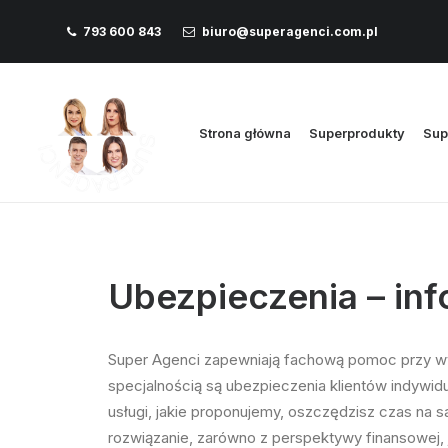
793 600 843
biuro@superagenci.com.pl
Strona główna
Superprodukty
Sup
Ubezpieczenia – in
Super Agenci zapewniają fachową pomoc przy wyb
specjalnością są ubezpieczenia klientów indywid
usługi, jakie proponujemy, oszczędzisz czas na
rozwiązanie, zarówno z perspektywy finansowej, j