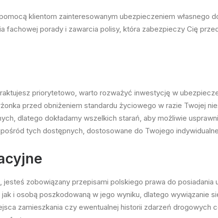
 pomocą klientom zainteresowanym ubezpieczeniem własnego do
a fachowej porady i zawarcia
polisy, która zabezpieczy Cię przed
 traktujesz priorytetowo, warto rozważyć inwestycję w ubezpiecz
łżonka przed obniżeniem standardu życiowego w razie Twojej ni
nych, dlatego dokładamy wszelkich starań, aby możliwie usprawni
ty spośród tych dostępnych, dostosowane do Twojego indywidualn
acyjne
jesteś zobowiązany przepisami polskiego prawa do posiadania 
k i osobą poszkodowaną w jego wyniku, dlatego wywiązanie się 
ejsca zamieszkania czy ewentualnej historii zdarzeń drogowych c